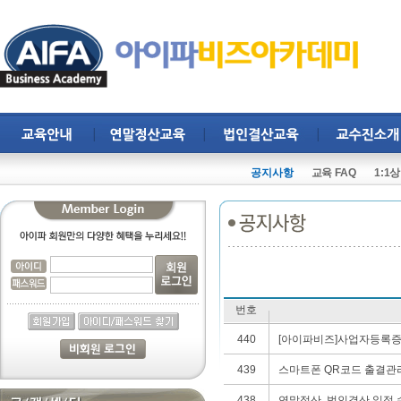
공지사항
교육 FAQ
1:1
번호
440
[아이파비즈]사업자등록증
439
스마트폰 QR코드 출결관
438
연말정산, 법인결산 일정 수정