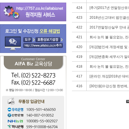
424
[추가]2017년 연말정산
423
2018년신고대비 법인결산
422
2017연말정산실무 안내 공
421
회사 눈치 볼 필요없는, 진짜
420
[개강]법인세 개정세법 및
419
[개강]변종화 세무사가 알
418
회사 눈치 볼 필요없는, 진짜
417
[온라인 개강]2018년 대
416
[30만원]수강신청 한번에, 